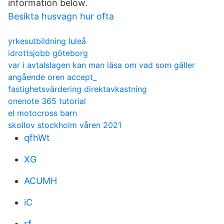
information below.
Besikta husvagn hur ofta
yrkesutbildning luleå
idrottsjobb göteborg
var i avtalslagen kan man läsa om vad som gäller
angående oren accept_
fastighetsvärdering direktavkastning
onenote 365 tutorial
el motocross barn
skollov stockholm våren 2021
qfhWt
XG
ACUMH
iC
rf