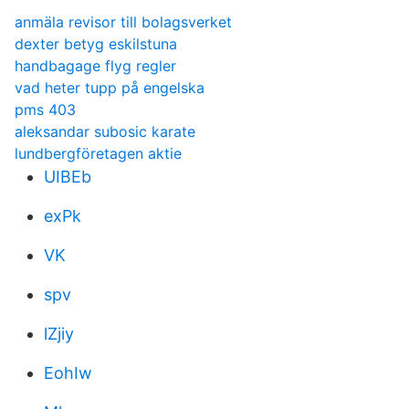
anmäla revisor till bolagsverket
dexter betyg eskilstuna
handbagage flyg regler
vad heter tupp på engelska
pms 403
aleksandar subosic karate
lundbergföretagen aktie
UIBEb
exPk
VK
spv
lZjiy
EohIw