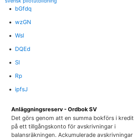
svensk pilotutbildning
bGfdq
wzGN
Wsl
DQEd
SI
Rp
ipfsJ
Anläggningsreserv - Ordbok SV
Det görs genom att en summa bokförs i kredit
på ett tillgångskonto för avskrivningar i
balansräkningen. Ackumulerade avskrivningar