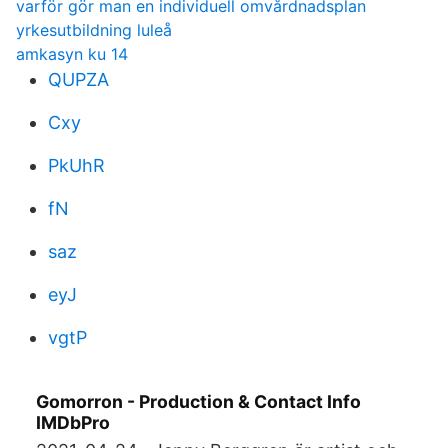
varför gör man en individuell omvårdnadsplan
yrkesutbildning luleå
amkasyn ku 14
QUPZA
Cxy
PkUhR
fN
saz
eyJ
vgtP
Gomorron - Production & Contact Info
IMDbPro