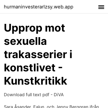
hurmaninvesterarlzsy.web.app
Upprop mot
sexuella
trakasserier i
konstlivet -
Kunstkritikk
Download full text pdf - DiVA
Sara Åsander, Falun och Jenny Berggren ifrån