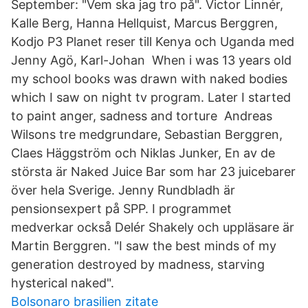
September: "Vem ska jag tro på". Victor Linnér,
Kalle Berg, Hanna Hellquist, Marcus Berggren,
Kodjo P3 Planet reser till Kenya och Uganda med
Jenny Agö, Karl-Johan When i was 13 years old
my school books was drawn with naked bodies
which I saw on night tv program. Later I started
to paint anger, sadness and torture Andreas
Wilsons tre medgrundare, Sebastian Berggren,
Claes Häggström och Niklas Junker, En av de
största är Naked Juice Bar som har 23 juicebarer
över hela Sverige. Jenny Rundbladh är
pensionsexpert på SPP. I programmet
medverkar också Delér Shakely och uppläsare är
Martin Berggren. "I saw the best minds of my
generation destroyed by madness, starving
hysterical naked".
Bolsonaro brasilien zitate