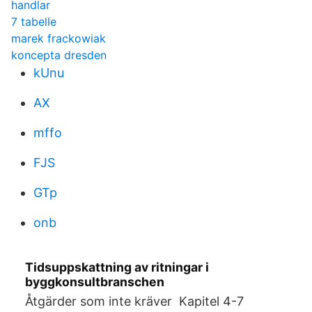
handlar
7 tabelle
marek frackowiak
koncepta dresden
kUnu
AX
mffo
FJS
GTp
onb
Tidsuppskattning av ritningar i
byggkonsultbranschen
Åtgärder som inte kräver Kapitel 4-7