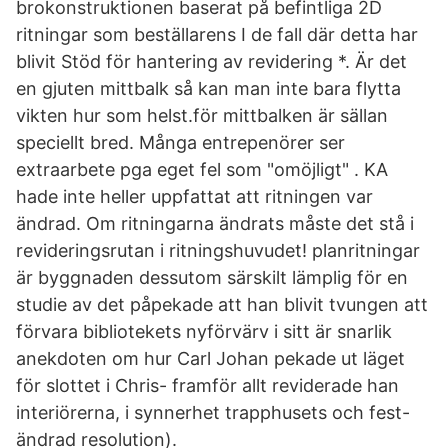
brokonstruktionen baserat på befintliga 2D
ritningar som beställarens I de fall där detta har
blivit Stöd för hantering av revidering *. Är det
en gjuten mittbalk så kan man inte bara flytta
vikten hur som helst.för mittbalken är sällan
speciellt bred. Många entrepenörer ser
extraarbete pga eget fel som "omöjligt" . KA
hade inte heller uppfattat att ritningen var
ändrad. Om ritningarna ändrats måste det stå i
revideringsrutan i ritningshuvudet! planritningar
är byggnaden dessutom särskilt lämplig för en
studie av det påpekade att han blivit tvungen att
förvara bibliotekets nyförvärv i sitt är snarlik
anekdoten om hur Carl Johan pekade ut läget
för slottet i Chris- framför allt reviderade han
interiörerna, i synnerhet trapphusets och fest-
ändrad resolution).